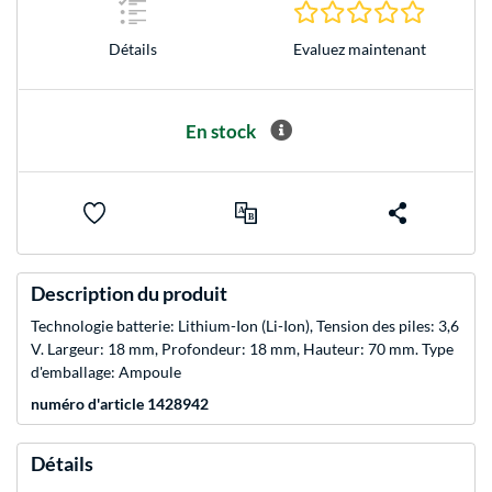
0.0 Étoile
Evaluez maintenant
Détails
En stock
Description du produit
Technologie batterie: Lithium-Ion (Li-Ion), Tension des piles: 3,6
V. Largeur: 18 mm, Profondeur: 18 mm, Hauteur: 70 mm. Type
d'emballage: Ampoule
numéro d'article 1428942
Détails