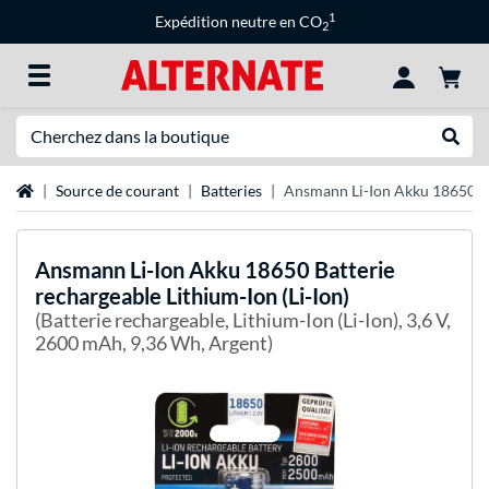
1
Expédition neutre en CO
2
Recherche
Recher
Page d'accueil
Source de courant
Batteries
Ansmann Li-Ion Akku 18650 Bat
Ansmann
Li-Ion Akku 18650 Batterie
rechargeable Lithium-Ion (Li-Ion)
(Batterie rechargeable, Lithium-Ion (Li-Ion), 3,6 V,
2600 mAh, 9,36 Wh, Argent)