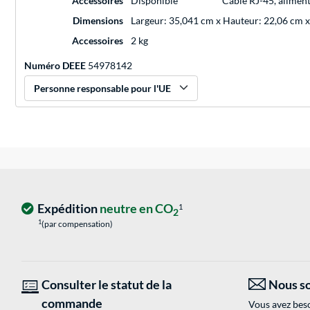
Accessoires
Disponible
Câble RJ-45, aliment
Dimensions
Largeur: 35,041 cm x Hauteur: 22,06 cm 
Accessoires
2 kg
Numéro DEEE
54978142
Personne responsable pour l'UE
Expédition
neutre en CO
1
2
1
(par compensation)
Consulter le statut de la
Nous so
commande
Vous avez beso