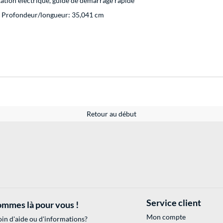
ation électrique, guide de démarrage rapide
x Profondeur/longueur: 35,041 cm
Retour au début
Service client
mmes là pour vous !
Mon compte
in d'aide ou d'informations?