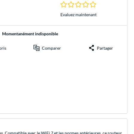
0.0 Étoiles à 0 Évalu
Evaluez maintenant
Momentanément indisponible
oris
Comparer
Partager
. Compatible avec le WiFi 7 et les normes antérieures, ce routeur