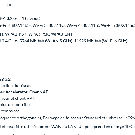
2x
B-A 3.2 Gen 1 (5 Gbps)
-Fi 3 (802.11b))), Wi-Fi 3 (802.11g), Wi-Fi 4 (802.11n), Wi-Fi 5 (802.11ac)
T, WPA2-PSK, WPA3 PSK, WPA3-ENT
2.4 GHz), 5764 Mbits/s (WLAN 5 GHz), 11529 Mbits/s (Wi-Fi 6 GHz)
SB 3.2
lexible du réseau
ear Accelerator, OpenNAT
rveur et client VPN
plus de contrôle
n temps réel
réquence orthogonale), Formage de faisceau : Standard et universel, 
et peut être utilisé comme WAN ou LAN. Un port prend en charge 10 Gbp