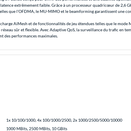
 latence extrêmement faible. Grâce à un processeur quadricœur de 2,6 GHz
 telles que l'OFDMA, le MU-MIMO et le beamforming garantissent une conne
en charge AiMesh et de fonctionnalités de jeu étendues telles que le mod
réseau sûr et flexible. Avec Adaptive QoS, la surveillance du trafic en tem
gent des performances maximales.
1x 10/100/1000, 4x 100/1000/2500, 2x 1000/2500/5000/10000
1000 MBits, 2500 MBits, 10 GBits