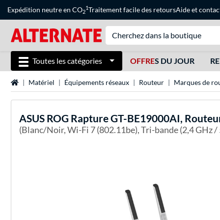
1
Expédition neutre en CO
Traitement facile des retours
Aide
et
contac
2
Toutes les catégories
OFFRE
S DU JOUR
RE
Page d'accueil
Matériel
Équipements réseaux
Routeur
Marques de ro
ASUS
ROG Rapture GT-BE19000AI, Routeu
(Blanc/Noir, Wi-Fi 7 (802.11be), Tri-bande (2,4 GHz 