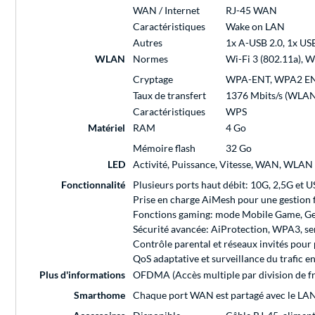
WAN / Internet
RJ-45 WAN
Caractéristiques
Wake on LAN
Autres
1x A-USB 2.0, 1x US
WLAN
Normes
Wi-Fi 3 (802.11a), Wi
Cryptage
WPA-ENT, WPA2 EN
Taux de transfert
1376 Mbits/s (WLAN 
Caractéristiques
WPS
Matériel
RAM
4 Go
Mémoire flash
32 Go
LED
Activité, Puissance, Vitesse, WAN, WLAN
Fonctionnalité
Plusieurs ports haut débit: 10G, 2,5G et U
Prise en charge AiMesh pour une gestion f
Fonctions gaming: mode Mobile Game, G
Sécurité avancée: AiProtection, WPA3, se
Contrôle parental et réseaux invités pour 
QoS adaptative et surveillance du trafic e
Plus d'informations
OFDMA (Accès multiple par division de f
Smarthome
Chaque port WAN est partagé avec le LAN 