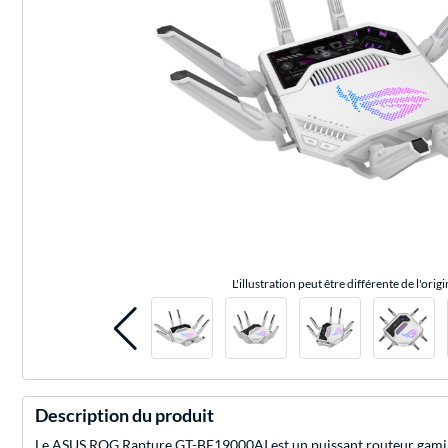
L'illustration peut être différente de l'origi
Description du produit
Le ASUS ROG Rapture GT-BE19000AI est un puissant routeur gaming t