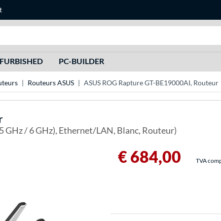
t
Recherche
FURBISHED
PC-BUILDER
uteurs
Routeurs ASUS
ASUS ROG Rapture GT-BE19000AI, Routeur
r
/ 5 GHz / 6 GHz), Ethernet/LAN, Blanc, Routeur)
€ 684,00
TVA compri