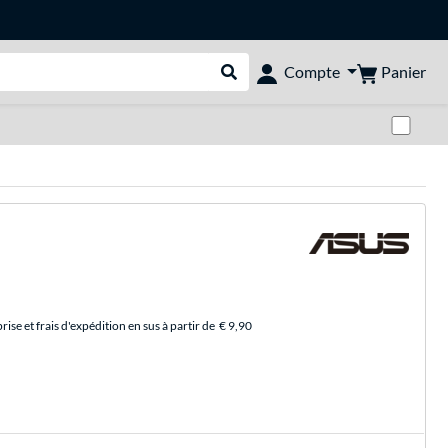
Panier
Compte
Rechercher dans le shop
Pas
se et frais d'expédition en sus à partir de
€ 9,90