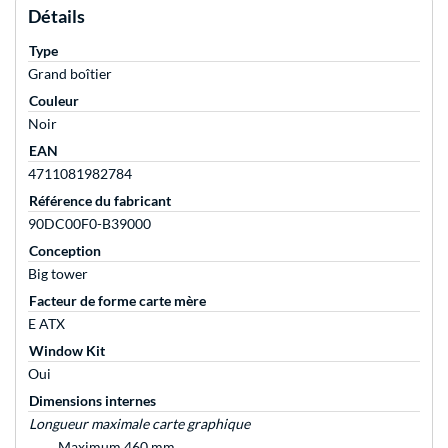
Détails
Type
Grand boîtier
Couleur
Noir
EAN
4711081982784
Référence du fabricant
90DC00F0-B39000
Conception
Big tower
Facteur de forme carte mère
E ATX
Window Kit
Oui
Dimensions internes
Longueur maximale carte graphique
Maximum 460 mm