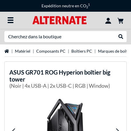
1
Expédition neutre en CO
2
Recherche
Recher
Page d'accueil
Matériel
Composants PC
Boîtiers PC
Marques de boîtie
ASUS
GR701 ROG Hyperion boîtier big
tower
(Noir | 4x USB-A | 2x USB-C | RGB | Window)