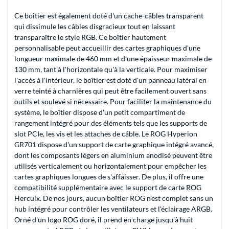
Ce boîtier est également doté d'un cache-câbles transparent
qui dissimule les câbles disgracieux tout en laissant
transparaître le style RGB. Ce boîtier hautement
personnalisable peut accueillir des cartes graphiques d'une
longueur maximale de 460 mm et d'une épaisseur maximale de
130 mm, tant à l'horizontale qu'à la verticale. Pour maximiser
l'accès à l'intérieur, le boîtier est doté d'un panneau latéral en
verre teinté à charnières qui peut être facilement ouvert sans
outils et soulevé si nécessaire. Pour faciliter la maintenance du
système, le boîtier dispose d'un petit compartiment de
rangement intégré pour des éléments tels que les supports de
slot PCIe, les vis et les attaches de câble. Le ROG Hyperion
GR701 dispose d'un support de carte graphique intégré avancé,
dont les composants légers en aluminium anodisé peuvent être
utilisés verticalement ou horizontalement pour empêcher les
cartes graphiques longues de s'affaisser. De plus, il offre une
compatibilité supplémentaire avec le support de carte ROG
Herculx. De nos jours, aucun boîtier ROG n'est complet sans un
hub intégré pour contrôler les ventilateurs et l'éclairage ARGB.
Orné d'un logo ROG doré, il prend en charge jusqu'à huit