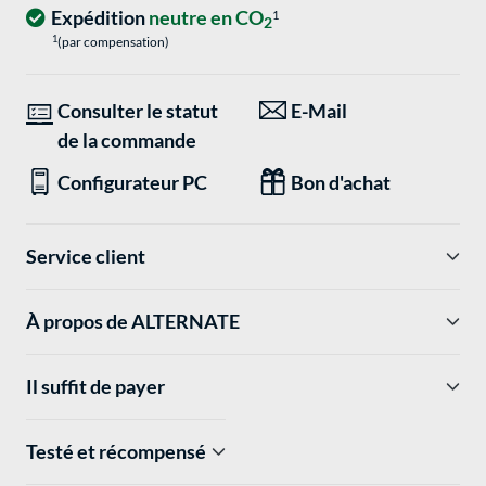
Expédition
neutre en CO
1
2
1
(par compensation)
Consulter le statut
E-Mail
de la commande
Configurateur PC
Bon d'achat
Service client
À propos de ALTERNATE
Il suffit de payer
Testé et récompensé