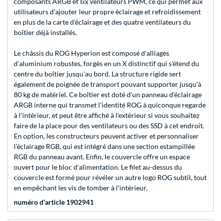
composants ARGB et six ventilateurs PWM, ce qui permet aux
utilisateurs d'ajouter leur propre éclairage et refroidissement
en plus de la carte d'éclairage et des quatre ventilateurs du
boîtier déjà installés.
Le châssis du ROG Hyperion est composé d'alliages
d'aluminium robustes, forgés en un X distinctif qui s'étend du
centre du boîtier jusqu'au bord. La structure rigide sert
également de poignée de transport pouvant supporter jusqu'à
80 kg de matériel. Ce boîtier est doté d'un panneau d'éclairage
ARGB interne qui transmet l'identité ROG à quiconque regarde
à l'intérieur, et peut être affiché à l'extérieur si vous souhaitez
faire de la place pour des ventilateurs ou des SSD à cet endroit.
En option, les constructeurs peuvent activer et personnaliser
l'éclairage RGB, qui est intégré dans une section estampillée
RGB du panneau avant. Enfin, le couvercle offre un espace
ouvert pour le bloc d'alimentation. Le filet au-dessus du
couvercle est formé pour révéler un autre logo ROG subtil, tout
en empêchant les vis de tomber à l'intérieur.
numéro d'article 1902941