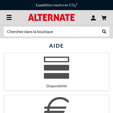
1
Expédition neutre en CO
2
Recherche
Recher
AIDE
Disponibilité