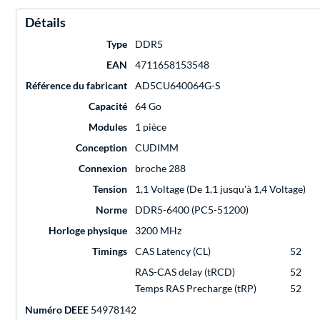
Détails
Type
DDR5
EAN
4711658153548
Référence du fabricant
AD5CU640064G-S
Capacité
64 Go
Modules
1 pièce
Conception
CUDIMM
Connexion
broche 288
Tension
1,1 Voltage (De 1,1 jusqu'à 1,4 Voltage)
Norme
DDR5-6400 (PC5-51200)
Horloge physique
3200 MHz
Timings
CAS Latency (CL)
52
RAS-CAS delay (tRCD)
52
Temps RAS Precharge (tRP)
52
Numéro DEEE
54978142