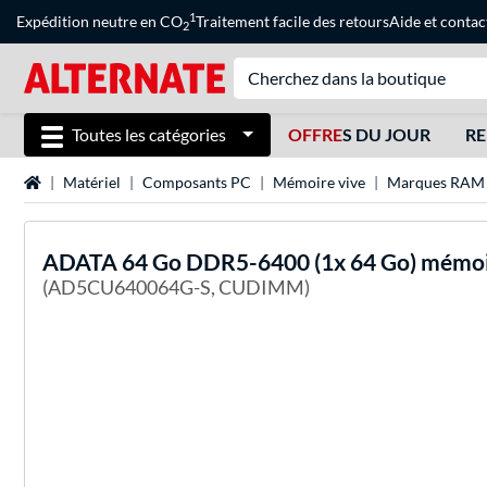
1
Expédition neutre en CO
Traitement facile des retours
Aide
et
contac
2
Toutes les catégories
OFFRE
S DU JOUR
RE
Page d'accueil
Matériel
Composants PC
Mémoire vive
Marques RAM
ADATA
64 Go DDR5-6400 (1x 64 Go) mémoi
(AD5CU640064G-S, CUDIMM)