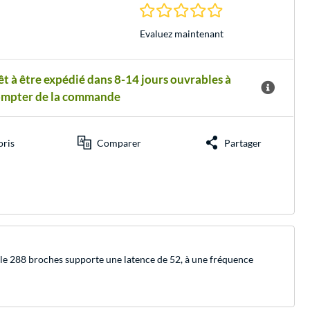
0.0 Étoiles à 0 Évalu
Evaluez maintenant
êt à être expédié dans 8-14 jours ouvrables à
ompter de la commande
oris
Comparer
Partager
288 broches supporte une latence de 52, à une fréquence