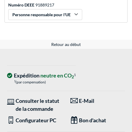
Numéro DEEE
91889217
Personne responsable pour l'UE
Retour au début
Expédition
neutre en CO
1
2
1
(par compensation)
Consulter le statut
E-Mail
de la commande
Configurateur PC
Bon d'achat