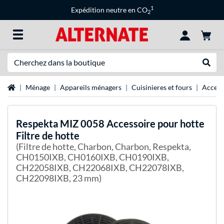
1
Expédition neutre en CO
2
Recherche
Recher
Page d'accueil
Ménage
Appareils ménagers
Cuisinieres et fours
Access
Respekta
MIZ 0058 Accessoire pour hotte
Filtre de hotte
(Filtre de hotte, Charbon, Charbon, Respekta,
CH0150IXB, CH0160IXB, CH0190IXB,
CH22058IXB, CH22068IXB, CH22078IXB,
CH22098IXB, 23 mm)