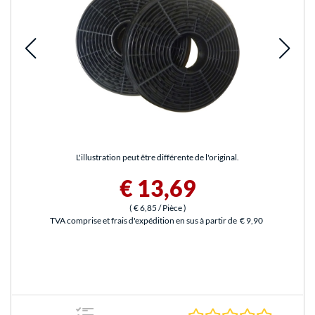
L'illustration peut être différente de l'original.
€ 13,69
(
€ 6,85
/ Pièce
)
TVA comprise et frais d'expédition en sus à partir de
€ 9,90
0.0 Étoile