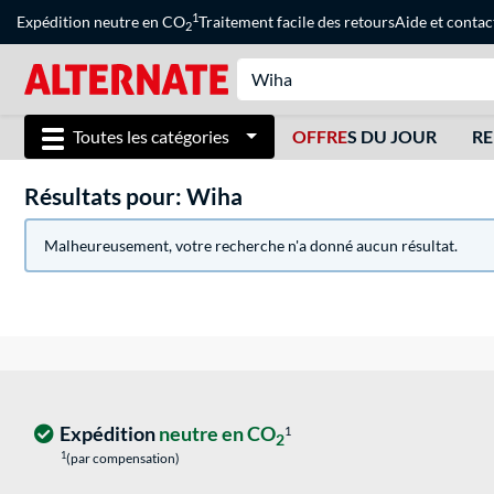
1
Expédition neutre en CO
Traitement facile des retours
Aide
et
contac
2
Toutes les catégories
OFFRE
S DU JOUR
RE
Résultats pour: Wiha
Malheureusement, votre recherche n'a donné aucun résultat.
Expédition
neutre en CO
1
2
1
(par compensation)