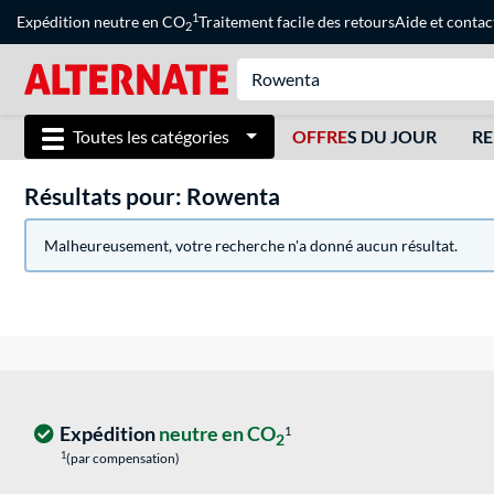
1
Expédition neutre en CO
Traitement facile des retours
Aide
et
contac
2
Toutes les catégories
OFFRE
S DU JOUR
RE
Résultats pour: Rowenta
Malheureusement, votre recherche n'a donné aucun résultat.
Expédition
neutre en CO
1
2
1
(par compensation)