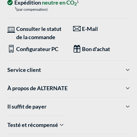
Expédition
neutre en CO
1
2
1
(par compensation)
Consulter le statut
E-Mail
de la commande
Configurateur PC
Bon d'achat
Service client
À propos de ALTERNATE
Il suffit de payer
Testé et récompensé