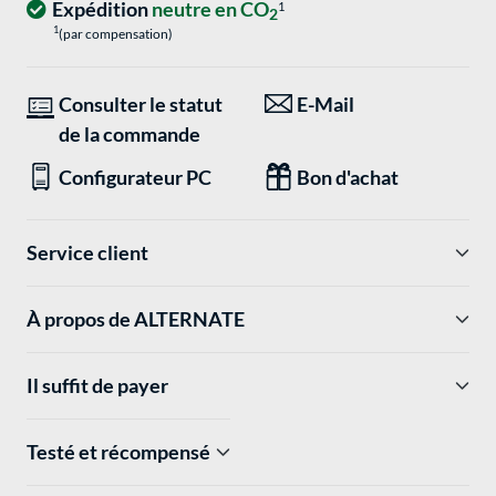
Expédition
neutre en CO
1
2
1
(par compensation)
Consulter le statut
E-Mail
de la commande
Configurateur PC
Bon d'achat
Service client
À propos de ALTERNATE
Il suffit de payer
Testé et récompensé