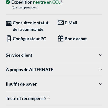
Expédition
neutre en CO
1
2
1
(par compensation)
Consulter le statut
E-Mail
de la commande
Configurateur PC
Bon d'achat
Service client
À propos de ALTERNATE
Il suffit de payer
Testé et récompensé