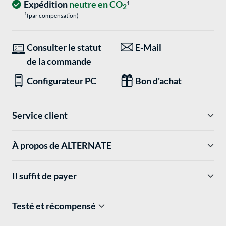
Expédition
neutre en CO
1
2
1
(par compensation)
Consulter le statut
E-Mail
de la commande
Configurateur PC
Bon d'achat
Service client
À propos de ALTERNATE
Il suffit de payer
Testé et récompensé