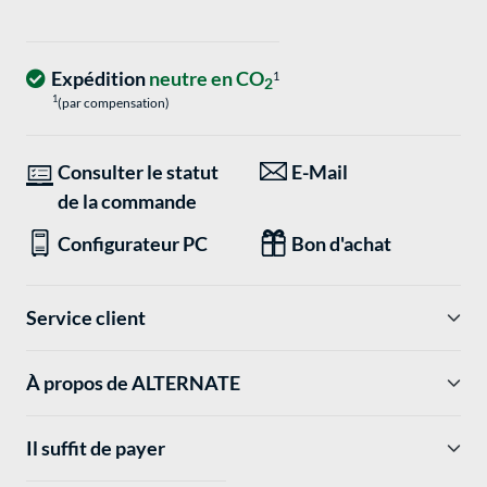
Expédition
neutre en CO
1
2
1
(par compensation)
Consulter le statut
E-Mail
de la commande
Configurateur PC
Bon d'achat
Service client
À propos de ALTERNATE
Il suffit de payer