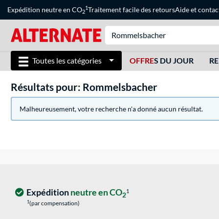
1
Expédition neutre en CO
Traitement facile des retours
Aide
et
contac
2
Toutes les catégories
OFFRE
S DU JOUR
RE
Résultats pour: Rommelsbacher
Malheureusement, votre recherche n'a donné aucun résultat.
Expédition
neutre en CO
1
2
1
(par compensation)