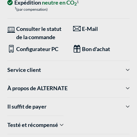
Expédition
neutre en CO
1
2
1
(par compensation)
Consulter le statut
E-Mail
de la commande
Configurateur PC
Bon d'achat
Service client
À propos de ALTERNATE
Il suffit de payer
Testé et récompensé