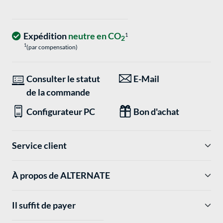
Expédition
neutre en CO
1
2
1
(par compensation)
Consulter le statut
E-Mail
de la commande
Configurateur PC
Bon d'achat
Service client
À propos de ALTERNATE
Il suffit de payer