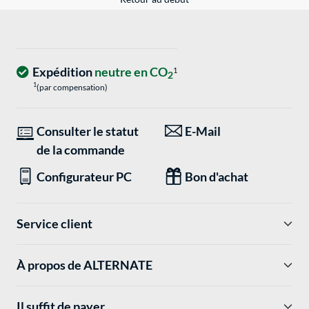
Expédition
neutre en CO
1
2
1
(par compensation)
Consulter le statut
E-Mail
de la commande
Configurateur PC
Bon d'achat
Service client
À propos de ALTERNATE
Il suffit de payer