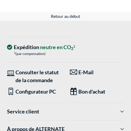
Retour au début
Expédition
neutre en CO
1
2
1
(par compensation)
Consulter le statut
E-Mail
de la commande
Configurateur PC
Bon d'achat
Service client
À propos de ALTERNATE