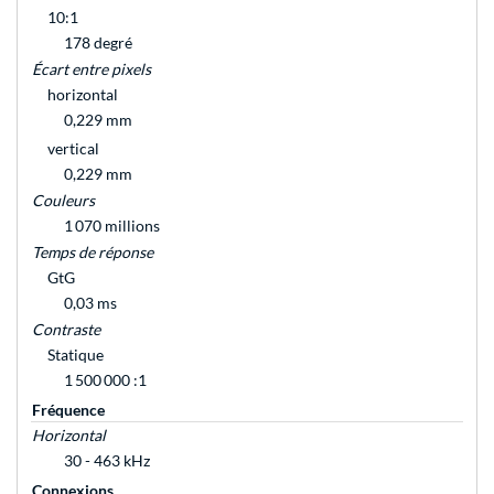
10:1
178 degré
Écart entre pixels
horizontal
0,229 mm
vertical
0,229 mm
Couleurs
1 070 millions
Temps de réponse
GtG
0,03 ms
Contraste
Statique
1 500 000 :1
Fréquence
Horizontal
30 - 463 kHz
Connexions