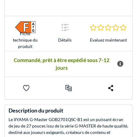
0.0 É
Fiche
Evaluez maintenant
technique du
Détails
produit
Commandé, prêt à être expédié sous 7-12
jours
Description du produit
Le IIYAMA G-Master GOB2701QSC-B1 est un puissant écran
de jeu de 27 pouces issu de la série G-MASTER de haute qualité,
destiné aux joueurs exigeants, créateurs de contenu et