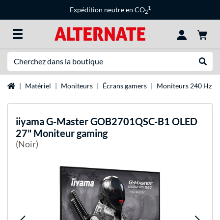
1
Expédition neutre en CO
2
Recherche
Recher
Page d'accueil
Matériel
Moniteurs
Écrans gamers
Moniteurs 240 Hz
iiyama
G-Master GOB2701QSC-B1 OLED
27" Moniteur gaming
(Noir)