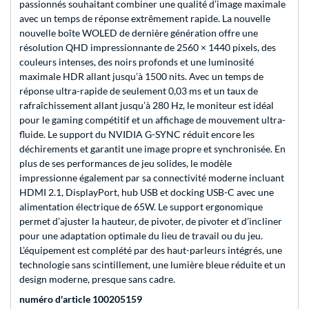
passionnés souhaitant combiner une qualité d’image maximale
avec un temps de réponse extrêmement rapide. La nouvelle
nouvelle boîte WOLED de dernière génération offre une
résolution QHD impressionnante de 2560 × 1440 pixels, des
couleurs intenses, des noirs profonds et une luminosité
maximale HDR allant jusqu’à 1500 nits. Avec un temps de
réponse ultra-rapide de seulement 0,03 ms et un taux de
rafraîchissement allant jusqu’à 280 Hz, le moniteur est idéal
pour le gaming compétitif et un affichage de mouvement ultra-
fluide. Le support du NVIDIA G-SYNC réduit encore les
déchirements et garantit une image propre et synchronisée. En
plus de ses performances de jeu solides, le modèle
impressionne également par sa connectivité moderne incluant
HDMI 2.1, DisplayPort, hub USB et docking USB-C avec une
alimentation électrique de 65W. Le support ergonomique
permet d’ajuster la hauteur, de pivoter, de pivoter et d’incliner
pour une adaptation optimale du lieu de travail ou du jeu.
L’équipement est complété par des haut-parleurs intégrés, une
technologie sans scintillement, une lumière bleue réduite et un
design moderne, presque sans cadre.
numéro d'article 100205159