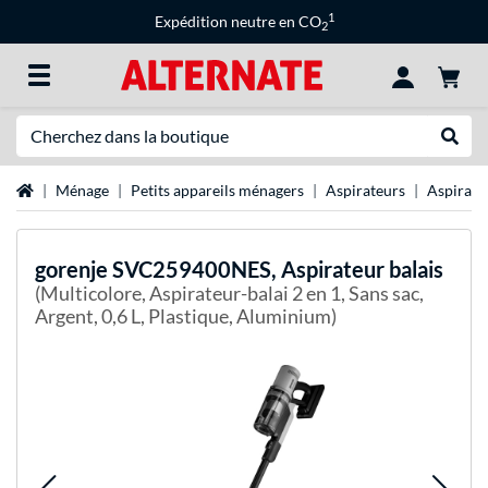
1
Expédition neutre en CO
2
Recherche
Recher
Page d'accueil
Ménage
Petits appareils ménagers
Aspirateurs
Aspirate
gorenje
SVC259400NES, Aspirateur balais
(Multicolore, Aspirateur-balai 2 en 1, Sans sac,
Argent, 0,6 L, Plastique, Aluminium)