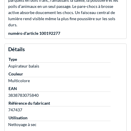
parquets en bois franc, ramassant la saleté, la poussière et les
poils d’animaux en un seul passage. Le pare-chocs à brosse
active absorbe doucement les chocs. Un faisceau central de
lumière rend visible même la plus fine poussière sur les sols
durs.
numéro d'article 100192277
Détails
Type
Aspirateur balais
Couleur
Multicolore
EAN
3838783075840
Référence du fabricant
747437
Utilisation
Nettoyage à sec