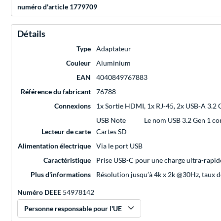
numéro d'article 1779709
Détails
Type
Adaptateur
Couleur
Aluminium
EAN
4040849767883
Référence du fabricant
76788
Connexions
1x Sortie HDMI, 1x RJ-45, 2x USB-A 3.2 Ge
USB Note
Le nom USB 3.2 Gen 1 co
Lecteur de carte
Cartes SD
Alimentation électrique
Via le port USB
Caractéristique
Prise USB-C pour une charge ultra-rapide
Plus d'informations
Résolution jusqu’à 4k x 2k @30Hz, taux de
Numéro DEEE
54978142
Personne responsable pour l'UE