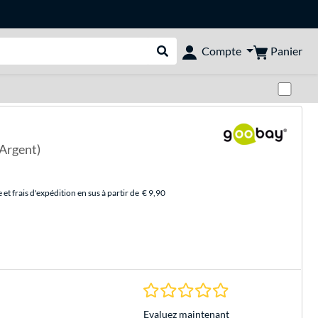
Panier
Compte
Rechercher dans le shop
Pas
 Argent)
et frais d'expédition en sus à partir de
€ 9,90
0.0 Étoiles à 0 Évalu
Evaluez maintenant