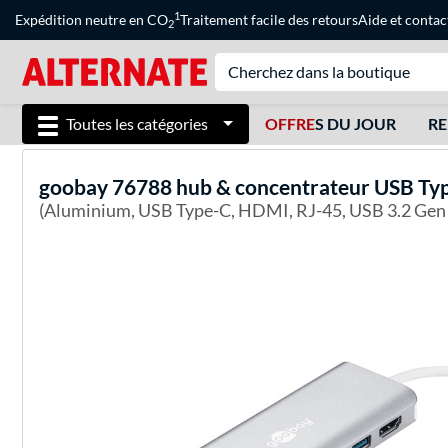
1
Expédition neutre en CO
Traitement facile des retours
Aide
et
contac
2
Toutes les catégories
OFFRE
S DU JOUR
RE
goobay
76788 hub & concentrateur USB Typ
(Aluminium, USB Type-C, HDMI, RJ-45, USB 3.2 Gen 1 