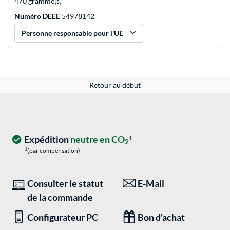
470 gramme(s)
Numéro DEEE
54978142
Personne responsable pour l'UE
Retour au début
Expédition
neutre en CO
1
2
1
(par compensation)
Consulter le statut
E-Mail
de la commande
Configurateur PC
Bon d'achat