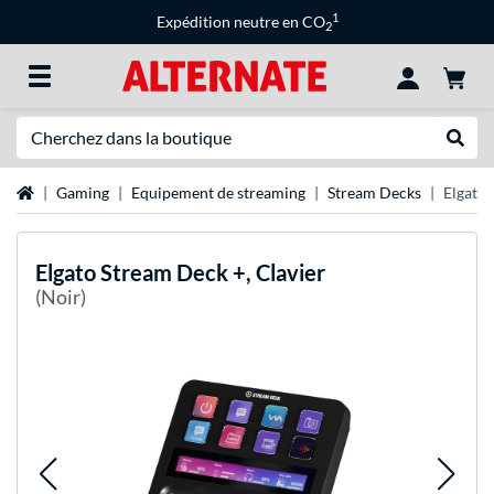
1
Expédition neutre en CO
2
Recherche
Recher
Page d'accueil
Gaming
Equipement de streaming
Stream Decks
Elgato 
Elgato
Stream Deck +, Clavier
(Noir)