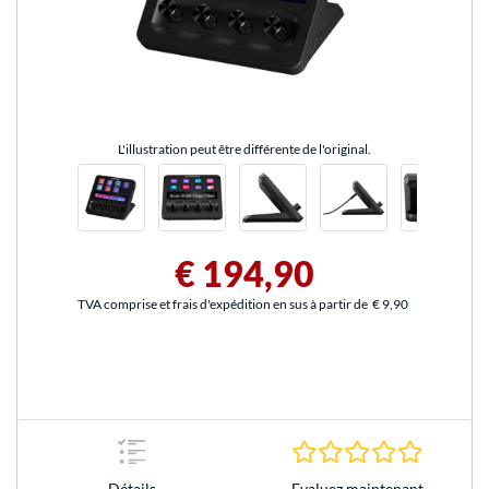
L'illustration peut être différente de l'original.
€ 194,90
TVA comprise et frais d'expédition en sus à partir de
€ 9,90
0.0 Étoile
Evaluez maintenant
Détails