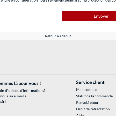
prendre en considération notre règlement général sur
la protection des d
Envoyer
Retour au début
Service client
mmes là pour vous !
Mon compte
in d'aide ou d'informations?
 nous un e-mail à
Statut de la commande
.fr
!
Renvoi/retour
Droit de rétractation
Aide