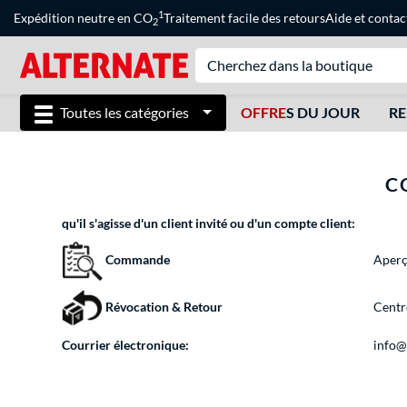
1
Expédition neutre en CO
Traitement facile des retours
Aide
et
contac
2
Toutes les catégories
OFFRE
S DU JOUR
RE
C
qu'il s'agisse d'un client invité ou d'un compte client:
Aperç
Commande
Révocation & Retour
Centre
Courrier électronique:
info@