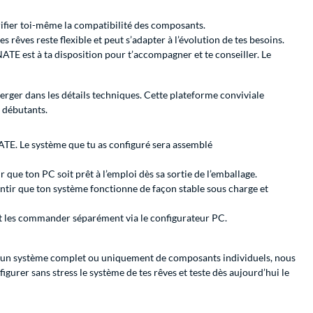
rifier toi-même la compatibilité des composants.
 rêves reste flexible et peut s’adapter à l’évolution de tes besoins.
ATE est à ta disposition pour t’accompagner et te conseiller. Le
rger dans les détails techniques. Cette plateforme conviviale
s débutants.
NATE. Le système que tu as configuré sera assemblé
 que ton PC soit prêt à l’emploi dès sa sortie de l’emballage.
tir que ton système fonctionne de façon stable sous charge et
nt les commander séparément via le configurateur PC.
 d’un système complet ou uniquement de composants individuels, nous
gurer sans stress le système de tes rêves et teste dès aujourd’hui le