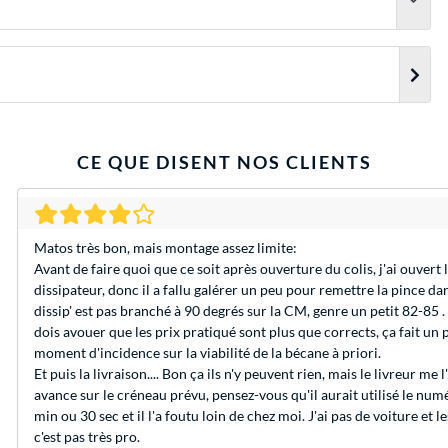
CE QUE DISENT NOS CLIENTS
Matos très bon, mais montage assez limite:
Avant de faire quoi que ce soit après ouverture du colis, j'ai ouvert 
dissipateur, donc il a fallu galérer un peu pour remettre la pince dan
dissip' est pas branché à 90 degrés sur la CM, genre un petit 82-85 
dois avouer que les prix pratiqué sont plus que corrects, ça fait un
moment d'incidence sur la viabilité de la bécane à priori.
Et puis la livraison.... Bon ça ils n'y peuvent rien, mais le livreur me
avance sur le créneau prévu, pensez-vous qu'il aurait utilisé le numé
min ou 30 sec et il l'a foutu loin de chez moi. J'ai pas de voiture et l
c'est pas très pro.