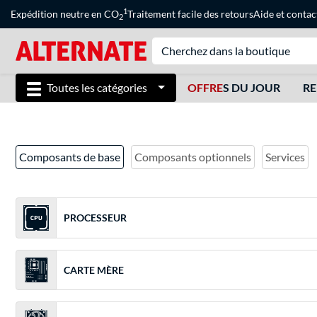
1
Expédition neutre en CO
Traitement facile des retours
Aide
et
contac
2
Toutes les catégories
OFFRE
S DU JOUR
RE
Composants de base
Composants optionnels
Services
PROCESSEUR
CARTE MÈRE