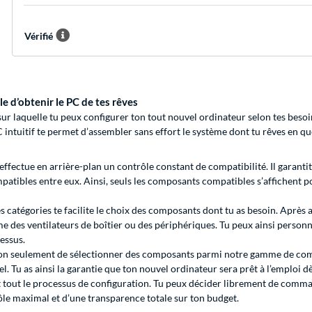
Vérifié
e d’obtenir le PC de tes rêves
 laquelle tu peux configurer ton tout nouvel ordinateur selon tes besoin
intuitif te permet d’assembler sans effort le système dont tu rêves en q
ectue en arrière-plan un contrôle constant de compatibilité. Il garantit 
patibles entre eux. Ainsi, seuls les composants compatibles s’affichent p
tes catégories te facilite le choix des composants dont tu as besoin. Après
e des ventilateurs de boîtier ou des périphériques. Tu peux ainsi personna
cessus.
 seulement de sélectionner des composants parmi notre gamme de compo
l. Tu as ainsi la garantie que ton nouvel ordinateur sera prêt à l’emploi d
nt tout le processus de configuration. Tu peux décider librement de co
ôle maximal et d’une transparence totale sur ton budget.