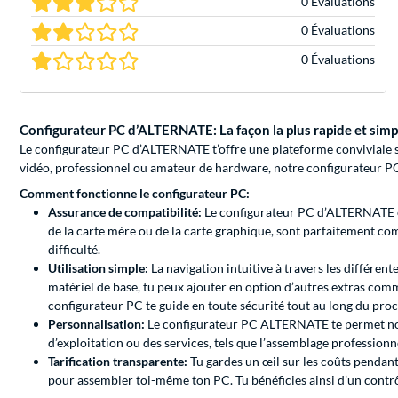
0 Évaluations
0 Évaluations
0 Évaluations
Configurateur PC d’ALTERNATE: La façon la plus rapide et simpl
Le configurateur PC d’ALTERNATE t’offre une plateforme conviviale sur
vidéo, professionnel ou amateur de hardware, notre configurateur PC 
Comment fonctionne le configurateur PC:
Assurance de compatibilité:
Le configurateur PC d’ALTERNATE eff
de la carte mère ou de la carte graphique, sont parfaitement com
difficulté.
Utilisation simple:
La navigation intuitive à travers les différen
matériel de base, tu peux ajouter en option d’autres extras comm
configurateur PC te guide en toute sécurité tout au long du pro
Personnalisation:
Le configurateur PC ALTERNATE te permet non
d’exploitation ou des services, tels que l’assemblage professionne
Tarification transparente:
Tu gardes un œil sur les coûts penda
pour assembler toi-même ton PC. Tu bénéficies ainsi d’un contr