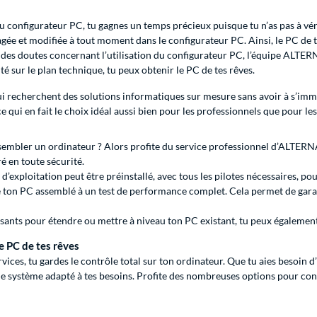
 configurateur PC, tu gagnes un temps précieux puisque tu n’as pas à vé
gée et modifiée à tout moment dans le configurateur PC. Ainsi, le PC de tes
 des doutes concernant l’utilisation du configurateur PC, l’équipe ALTERN
é sur le plan technique, tu peux obtenir le PC de tes rêves.
 recherchent des solutions informatiques sur mesure sans avoir à s’imme
e qui en fait le choix idéal aussi bien pour les professionnels que pour le
assembler un ordinateur ? Alors profite du service professionnel d’ALTER
é en toute sécurité.
exploitation peut être préinstallé, avec tous les pilotes nécessaires, pour
ton PC assemblé à un test de performance complet. Cela permet de garan
osants pour étendre ou mettre à niveau ton PC existant, tu peux égaleme
e PC de tes rêves
ces, tu gardes le contrôle total sur ton ordinateur. Que tu aies besoin
 le système adapté à tes besoins. Profite des nombreuses options pour confi