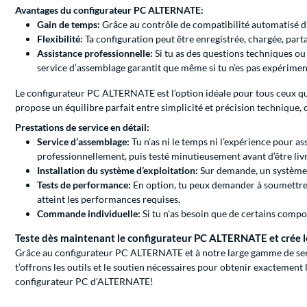
Avantages du configurateur PC ALTERNATE:
Gain de temps:
Grâce au contrôle de compatibilité automatisé du
Flexibilité:
Ta configuration peut être enregistrée, chargée, parta
Assistance professionnelle:
Si tu as des questions techniques ou
service d’assemblage garantit que même si tu n’es pas expériment
Le configurateur PC ALTERNATE est l’option idéale pour tous ceux qui
propose un équilibre parfait entre simplicité et précision technique, c
Prestations de service en détail:
Service d’assemblage:
Tu n’as ni le temps ni l’expérience pour 
professionnellement, puis testé minutieusement avant d’être livr
Installation du système d’exploitation:
Sur demande, un système d’
Tests de performance:
En option, tu peux demander à soumettre 
atteint les performances requises.
Commande individuelle:
Si tu n’as besoin que de certains comp
Teste dès maintenant le configurateur PC ALTERNATE et crée l
Grâce au configurateur PC ALTERNATE et à notre large gamme de servi
t’offrons les outils et le soutien nécessaires pour obtenir exactement
configurateur PC d’ALTERNATE!