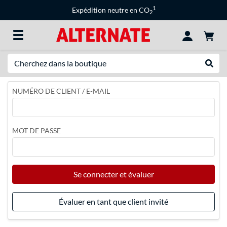
1
Expédition neutre en CO
2
Recherche
Recher
NUMÉRO DE CLIENT / E-MAIL
MOT DE PASSE
Se connecter et évaluer
Évaluer en tant que client invité