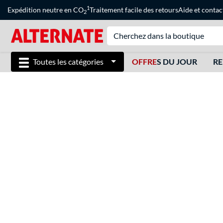
1
Expédition neutre en CO
Traitement facile des retours
Aide
et
contac
2
Toutes les catégories
OFFRE
S DU JOUR
RE