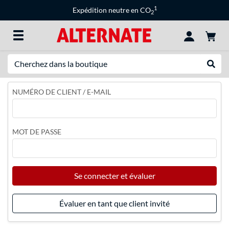
1
Expédition neutre en CO
2
Recherche
Recher
NUMÉRO DE CLIENT / E-MAIL
MOT DE PASSE
Se connecter et évaluer
Évaluer en tant que client invité