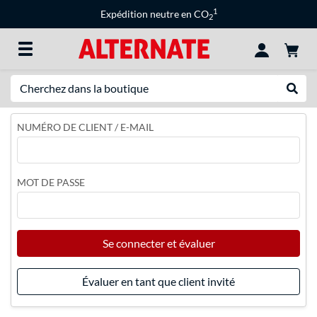
1
Expédition neutre en CO
2
Recherche
Recher
NUMÉRO DE CLIENT / E-MAIL
MOT DE PASSE
Se connecter et évaluer
Évaluer en tant que client invité