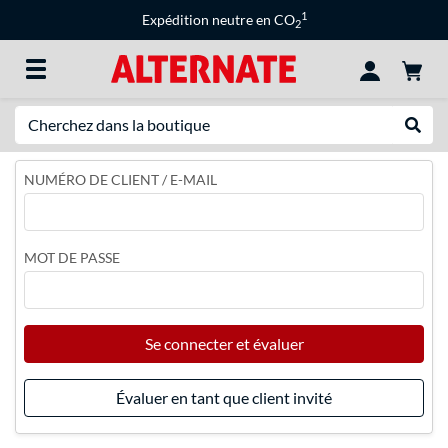
1
Expédition neutre en CO
2
Recherche
Recher
NUMÉRO DE CLIENT / E-MAIL
MOT DE PASSE
Se connecter et évaluer
Évaluer en tant que client invité