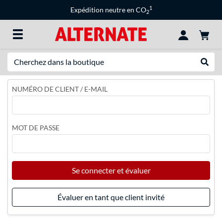
1
Expédition neutre en CO
2
Recherche
Recher
NUMÉRO DE CLIENT / E-MAIL
MOT DE PASSE
Se connecter et évaluer
Évaluer en tant que client invité