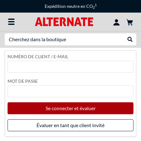
1
Expédition neutre en CO
2
Recherche
Recher
NUMÉRO DE CLIENT / E-MAIL
MOT DE PASSE
Se connecter et évaluer
Évaluer en tant que client invité