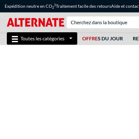
1
Expédition neutre en CO
Traitement facile des retours
Aide
et
contac
2
Toutes les catégories
OFFRE
S DU JOUR
RE