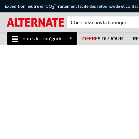
1
Expédition neutre en CO
Traitement facile des retours
Aide
et
contac
2
Toutes les catégories
OFFRE
S DU JOUR
RE