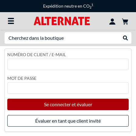
1
Expédition neutre en CO
2
Recherche
Recher
NUMÉRO DE CLIENT / E-MAIL
MOT DE PASSE
Se connecter et évaluer
Évaluer en tant que client invité