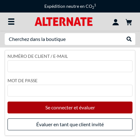
1
Expédition neutre en CO
2
Recherche
Recher
NUMÉRO DE CLIENT / E-MAIL
MOT DE PASSE
Se connecter et évaluer
Évaluer en tant que client invité