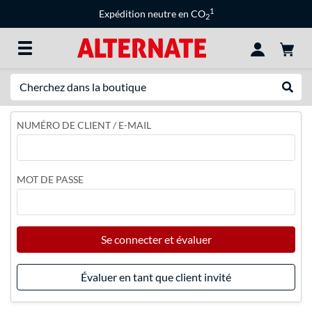
1
Expédition neutre en CO
2
Recherche
Recher
NUMÉRO DE CLIENT / E-MAIL
MOT DE PASSE
Se connecter et évaluer
Évaluer en tant que client invité