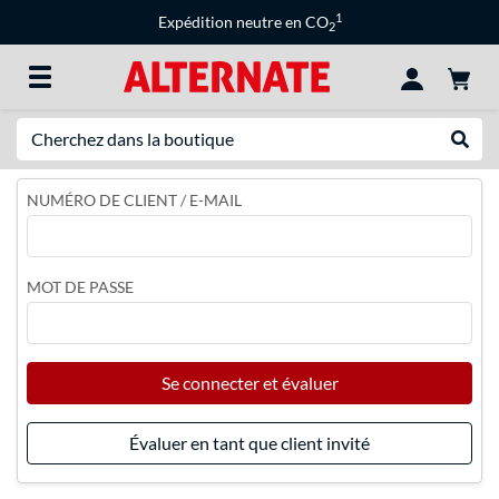
1
Expédition neutre en CO
2
Recherche
Recher
NUMÉRO DE CLIENT / E-MAIL
MOT DE PASSE
Se connecter et évaluer
Évaluer en tant que client invité