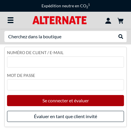
1
Expédition neutre en CO
2
Recherche
Recher
NUMÉRO DE CLIENT / E-MAIL
MOT DE PASSE
Se connecter et évaluer
Évaluer en tant que client invité