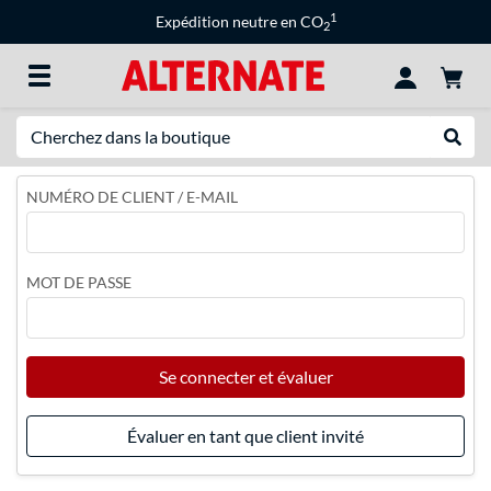
1
Expédition neutre en CO
2
Recherche
Recher
NUMÉRO DE CLIENT / E-MAIL
MOT DE PASSE
Se connecter et évaluer
Évaluer en tant que client invité