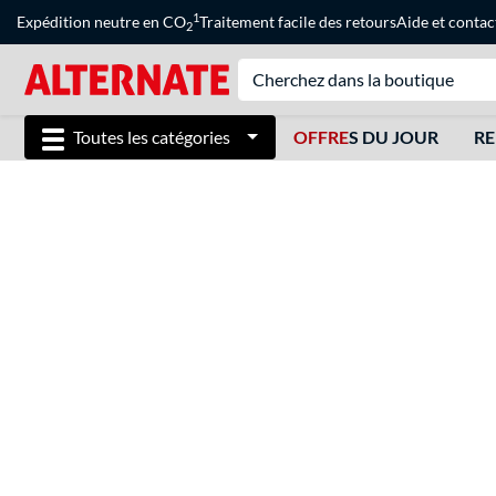
1
Expédition neutre en CO
Traitement facile des retours
Aide
et
contac
2
Toutes les catégories
OFFRE
S DU JOUR
RE