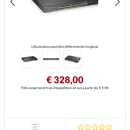
L'illustration peut être différente de l'original.
€ 328,00
TVA comprise et frais d'expédition en sus à partir de
€ 9,90
0.0 Étoile