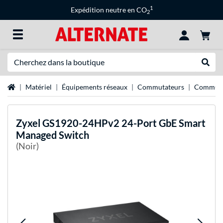
1
Expédition neutre en CO
2
Recherche
Recher
Page d'accueil
Matériel
Équipements réseaux
Commutateurs
Commuta
Zyxel
GS1920-24HPv2 24-Port GbE Smart
Managed Switch
(Noir)