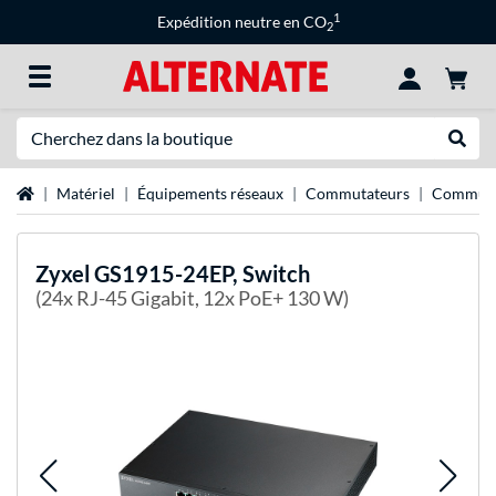
1
Expédition neutre en CO
2
Recherche
Recher
Page d'accueil
Matériel
Équipements réseaux
Commutateurs
Commuta
Zyxel
GS1915-24EP, Switch
(24x RJ-45 Gigabit, 12x PoE+ 130 W)