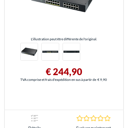
L'illustration peut être différente de l'original.
€ 244,90
TVA comprise et frais d'expédition en sus à partir de
€ 9,90
0.0 Étoile
Evaluez maintenant
Détails