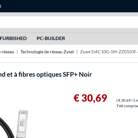
t
Recherche
FURBISHED
PC-BUILDER
 réseau
Technologie de réseau Zyxel
Zyxel DAC10G-1M-ZZ0103F câbl
et à fibres optiques SFP+ Noir
€ 30,69
(
€ 30,69
/ 1 
TVA comprise 