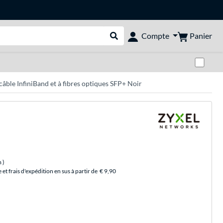
Panier
Compte
Rechercher dans le shop
Pas
e InfiniBand et à fibres optiques SFP+ Noir
m
)
et frais d'expédition en sus à partir de
€ 9,90