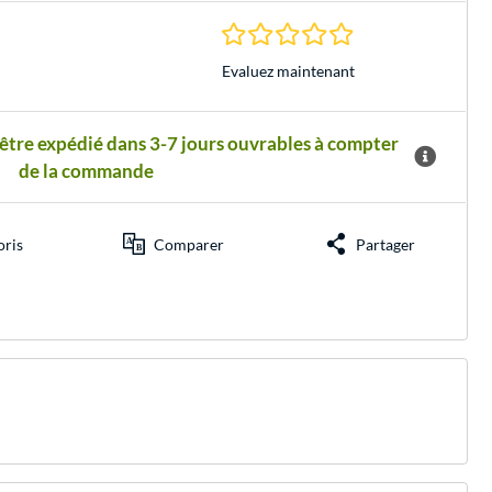
0.0 Étoiles à 0 Évalu
Evaluez maintenant
 être expédié dans 3-7 jours ouvrables à compter
de la commande
oris
Comparer
Partager