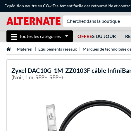
1
Expédition neutre en CO
Traitement facile des retours
Aide
et
contac
2
Toutes les catégories
OFFRE
S DU JOUR
RE
Page d'accueil
Matériel
Équipements réseaux
Marques de technologie de
Zyxel
DAC10G-1M-ZZ0103F câble InfiniBand 
(Noir, 1 m, SFP+, SFP+)