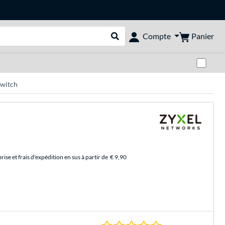
Panier
Compte
Rechercher dans le shop
Pas
Switch
se et frais d'expédition en sus à partir de
€ 9,90
0.0 Étoiles à 0 Évalu