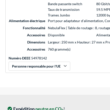
Bande passante switch
80 Gbit/s
Taux de transmission
59.5 MPP
Trames Jumbo
12000 by
Alimentation électrique
Port pour adaptateur d'alimentation, C
Fonctionnalité
NebulaFlex | Table de routage : 8, routag
Accessoires
Disponible
Alimenta
Dimensions
Largeur: 250 mm x Hauteur: 27 mm x P
Accessoires
760 gramme(s)
Numéro DEEE
54978142
Personne responsable pour l'UE
Expédition
neutre en CO
1