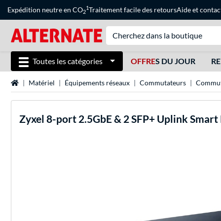
1
Expédition neutre en CO
Traitement facile des retours
Aide
et
contac
2
Toutes les catégories
OFFRE
S DU JOUR
RE
Page d'accueil
Matériel
Équipements réseaux
Commutateurs
Commuta
Zyxel
8-port 2.5GbE & 2 SFP+ Uplink Smart