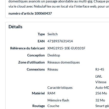
domestiques avancés un passage abordable au multi-gig. Chaque por
via le cloud avec NebulaFlex ou en local via l'interface web, pour u
numéro d'article 100060437
Détails
Type
Switch
EAN
4718937631414
Référence du fabricant
XMG1915-10E-EU0101F
Conception
Desktop
Zone d'utilisation
Réseaux domestiques
Connexions
Réseau
RJ-45
LWL
Vitesse
Caractéristiques
Auto-M
Matériel
RAM
256 Mo
Mémoire flash
32 Mo
Routage
Couche
Smart gé