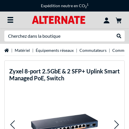
1
Expédition neutre en CO
2
Recherche
Recher
Page d'accueil
Matériel
Équipements réseaux
Commutateurs
Commuta
Zyxel
8-port 2.5GbE & 2 SFP+ Uplink Smart
Managed PoE, Switch