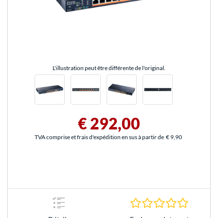
L'illustration peut être différente de l'original.
€ 292,00
TVA comprise et frais d'expédition en sus à partir de
€ 9,90
0.0 Étoile