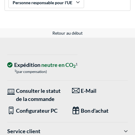
Personne responsable pour l'UE
Retour au début
Expédition
neutre en CO
1
2
1
(par compensation)
Consulter le statut
E-Mail
de la commande
Configurateur PC
Bon d'achat
Service client