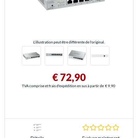
L'illustration peut être différente de l'original.
€ 72,90
TVA comprise et frais d'expédition en sus à partir de
€ 9,90
0.0 Étoile
Evaluez maintenant
Détails