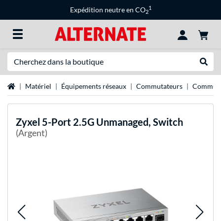
1
Expédition neutre en CO
2
Recherche
Recher
Page d'accueil
Matériel
Équipements réseaux
Commutateurs
Commuta
Zyxel
5-Port 2.5G Unmanaged, Switch
(Argent)