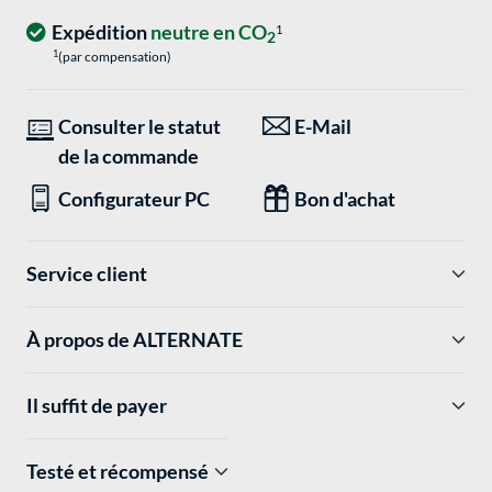
Expédition
neutre en CO
1
2
1
(par compensation)
Consulter le statut
E-Mail
de la commande
Configurateur PC
Bon d'achat
Service client
À propos de ALTERNATE
Il suffit de payer
Testé et récompensé