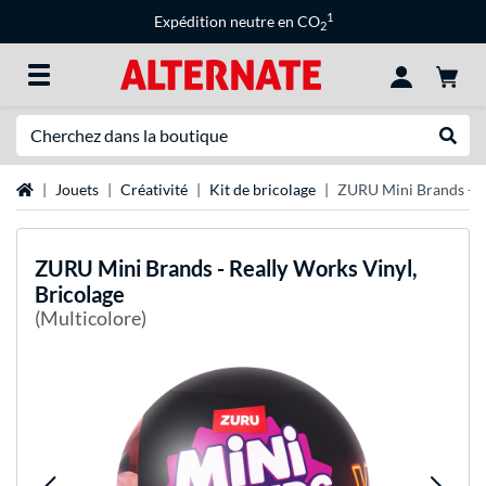
1
Expédition neutre en CO
2
Recherche
Recher
Page d'accueil
Jouets
Créativité
Kit de bricolage
ZURU Mini Brands - Re
ZURU
Mini Brands - Really Works Vinyl,
Bricolage
(Multicolore)