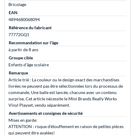
Bricolage
EAN
4894680068094
Référence du fabricant
77772GQ1
Recommandation sur l'âge
à partir de 8 ans
Groupe cible
Enfants d’âge scolaire
Remarque
Article trié : La couleur ou le design exact des marchandises
livrées ne peuvent pas être sélectionnées lors du processus de
commande. Une balle est lancée, chacune avec un contenu
surprise. Cet article nécessite le Mini Brands Really Works
Vinyl Playset, vendu séparément.
Avertissements et consignes de sécurité
Mises en garde:
ATTENTION : risque d’étouffement en raison de petites pièces
qui peuvent être avalées!