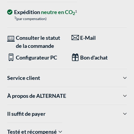
Expédition
neutre en CO
1
2
1
(par compensation)
Consulter le statut
E-Mail
de la commande
Configurateur PC
Bon d'achat
Service client
À propos de ALTERNATE
Il suffit de payer
Testé et récompensé