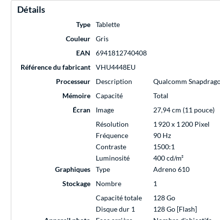
Détails
Type
Tablette
Couleur
Gris
EAN
6941812740408
Référence du fabricant
VHU4448EU
Processeur
Description
Qualcomm Snapdragon 
Mémoire
Capacité
Total
Écran
Image
27,94 cm (11 pouce)
Résolution
1 920 x 1 200 Pixel
Fréquence
90 Hz
Contraste
1500:1
Luminosité
400 cd/m²
Graphiques
Type
Adreno 610
Stockage
Nombre
1
Capacité totale
128 Go
Disque dur 1
128 Go [Flash]