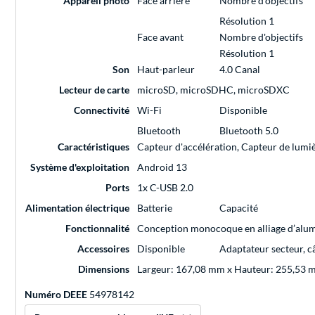
Appareil photo
Face arrière
Nombre d'objectifs
Résolution 1
Face avant
Nombre d'objectifs
Résolution 1
Son
Haut-parleur
4.0 Canal
Lecteur de carte
microSD, microSDHC, microSDXC
Connectivité
Wi-Fi
Disponible
Bluetooth
Bluetooth 5.0
Caractéristiques
Capteur d'accélération, Capteur de lumi
Système d'exploitation
Android 13
Ports
1x C-USB 2.0
Alimentation électrique
Batterie
Capacité
Fonctionnalité
Conception monocoque en alliage d’alum
Accessoires
Disponible
Adaptateur secteur, c
Dimensions
Largeur: 167,08 mm x Hauteur: 255,53 
Numéro DEEE
54978142