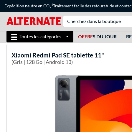
1
Expédition neutre en CO
Traitement facile des retours
Aide
et
contac
2
Toutes les catégories
OFFRE
S DU JOUR
RE
Xiaomi
Redmi Pad SE tablette 11"
(Gris | 128 Go | Android 13)