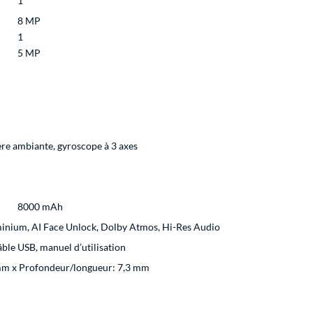
1
8 MP
1
5 MP
ère ambiante, gyroscope à 3 axes
8000 mAh
inium, AI Face Unlock, Dolby Atmos, Hi-Res Audio
âble USB, manuel d’utilisation
mm x Profondeur/longueur: 7,3 mm