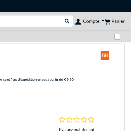
Panier
Compte
Rechercher dans le shop
Pas
se et frais d'expédition en sus à partir de
€ 9,90
0.0 Étoiles à 0 Évalu
Evaluez maintenant