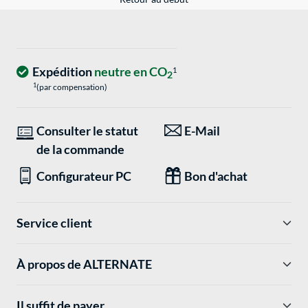
Expédition
neutre en CO
1
2
1
(par compensation)
Consulter le statut
E-Mail
de la commande
Configurateur PC
Bon d'achat
Service client
À propos de ALTERNATE
Il suffit de payer