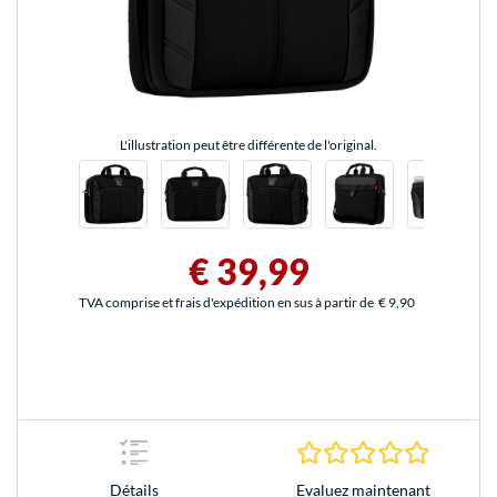
L'illustration peut être différente de l'original.
€ 39,99
TVA comprise et frais d'expédition en sus à partir de
€ 9,90
0.0 Étoile
Evaluez maintenant
Détails