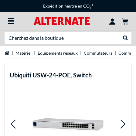
1
Expédition neutre en CO
2
Recherche
Recher
Page d'accueil
Matériel
Équipements réseaux
Commutateurs
Commuta
Ubiquiti
USW-24-POE, Switch