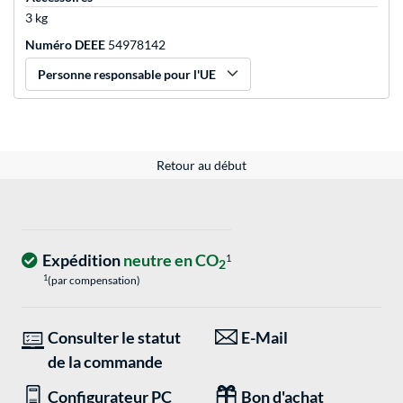
3 kg
Numéro DEEE
54978142
Personne responsable pour l'UE
Retour au début
Expédition
neutre en CO
1
2
1
(par compensation)
Consulter le statut
E-Mail
de la commande
Configurateur PC
Bon d'achat