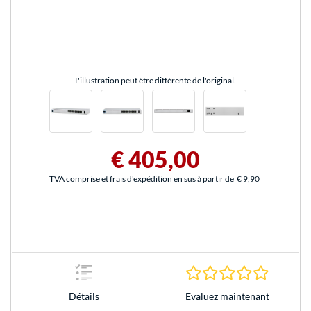
L'illustration peut être différente de l'original.
€ 405,00
TVA comprise et frais d'expédition en sus à partir de
€ 9,90
0.0 Étoile
Evaluez maintenant
Détails